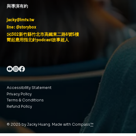
與導演有約
jacky@imtv.tw
line: @storybox
✉️302新竹縣竹北市高鐵東二路6號5樓
嚮起應用指北針podcast故事超人
Accessibility Statement
Privacy Policy
Terms & Conditions
Refund Policy
© 2025 by Jacky Huang. Made with Compass
™