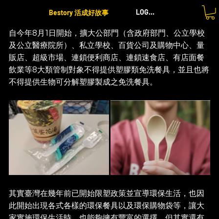
2023年8月14日
讀畢需時 2 分鐘
LOG IN
Bestory 活成好故事
限塑政策與生活便利性的和解
自今年8月1日開始，擴大公部門（含政府部門、公立學校
及公立醫療院所）、私立學校、百貨公司及購物中心、量
販店、超級市場、連鎖便利商店、連鎖速食店、有店面餐
飲業等8大類管制對象不得提供塑膠類免洗餐具，並且也將
不得提供生物可分解塑膠製成之免洗餐具。
其實臺灣在幾年前已開始限塑政策並宣導環保生活，也因
此開始出現各式各樣的環保餐具以及環保購物袋等，讓大
家實施環保生活時，也能夠擁有豐富的選擇。但其實還有