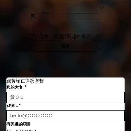
天
是的，我想訂閱超仁來信。
*
送出
跟黃瑞仁導演聯繫
您的大名
*
EMAIL
*
有興趣的項目