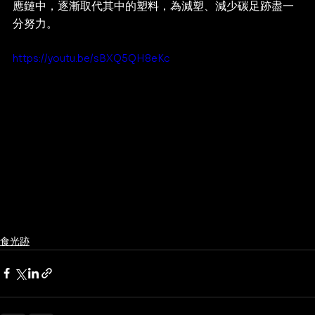
應鏈中，逐漸取代其中的塑料，為減塑、減少碳足跡盡一
分努力。
https://youtu.be/sBXQ5QH8eKc
食光跡