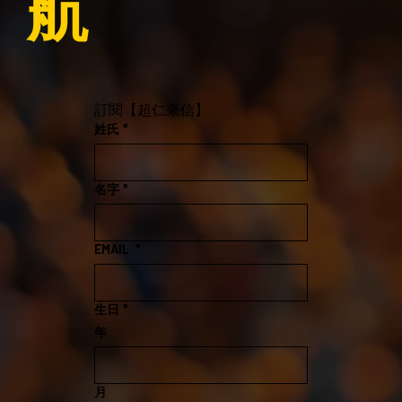
航
訂閱【超仁來信】
姓氏
*
名字
*
EMAIL
*
生日
*
年
月