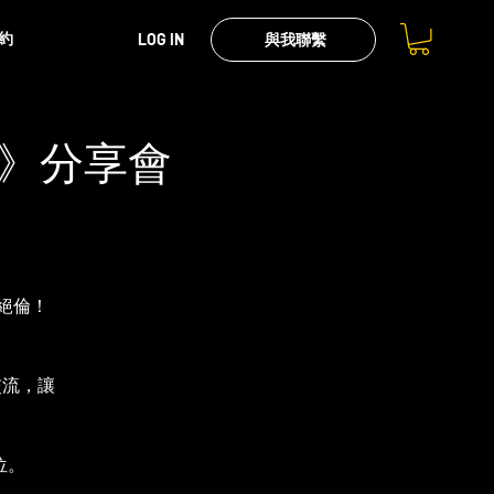
約
LOG IN
與我聯繫
》分享會
彩絕倫！
交流，讓
位。