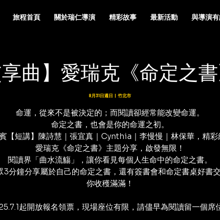
旅程首頁
關於瑞仁導演
精彩故事
最新活動
與導演有
交享曲】愛瑞克《命定之書
8月31日週日
  |  
竹北市
命運，從來不是被決定的；而閱讀卻經常能改變命運。
命定之書，也會是你的命運之初。
賓【短講】陳詩慧｜張宜真｜Cynthia｜李慢慢｜林保華，精
愛瑞克《命定之書》主題分享，啟發無限！
閱讀界「曲水流觴」，讓你看見每個人生命中的命定之書。
眾3分鐘分享屬於自己的命定之書，還有簽書會和命定書桌好書
你收穫滿滿！
025.7.1起開放報名領票，現場座位有限，請儘早為閱讀留一個席