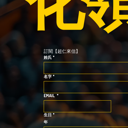
化
訂閱【超仁來信】
姓氏
*
名字
*
EMAIL
*
生日
*
年