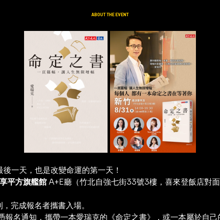
ABOUT THE EVENT
暑假的最後一天，也是改變命運的第一天！
 享平方旗艦館
 A+E廳（竹北自強七街33號3樓，喜來登飯店對
制，完成報名者攜書入場。
憑報名通知，攜帶一本愛瑞克的《命定之書》，或一本屬於自己