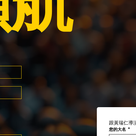
領航
跟黃瑞仁導
您的大名
*